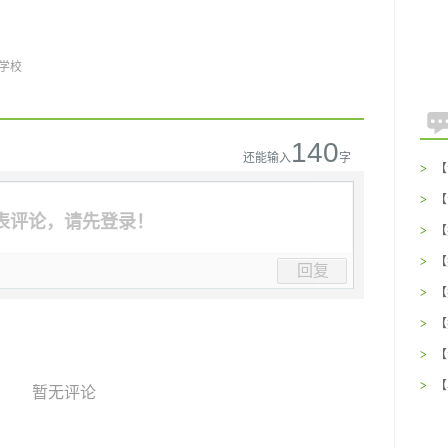
学校
140
还能输入
字
>
【
(
>
【
表评论，请先登录！
(
>
【
少
>
【
回复
选
>
【
找
>
【
的
>
【
种
>
【
暂无评论
吃