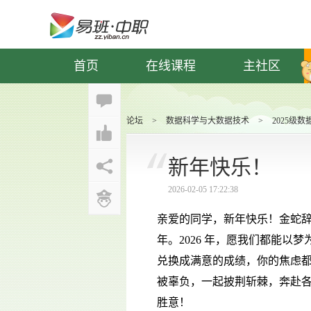
首页
在线课程
主社区
论坛
>
数据科学与大数据技术
>
2025级
新年快乐！
2026-02-05 17:22:38
亲爱的同学，新年快乐！金蛇
年。2026 年，愿我们都能
以梦
兑换成满意的成绩，你的焦虑
被辜负，一起披荆斩棘，奔赴
胜意！