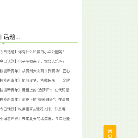
话题...
今日话题】你有什么私藏的小众公园吗？
0回应)
今日话题】电子吧唧来了，你会入坑吗？
0回应)
技能新青年】从贵州大山到世界赛场！匠心
年逐梦技能之巅
(0回应)
技能新青年】执剪逐梦，执裁传承——金牌
手的初心与蜕变
(0回应)
技能新青年】键盘上的“造梦师”：在代码里
回自信的桃浦青年
(0回应)
技能新青年】喷枪下的“微米雕匠”：在清晨
微光中雕刻心性
(0回应)
今日话题】吃点夜宵or饿着入睡，你是哪一
？
(0回应)
小编看世界】去年夏天的冰淇淋，今年还能
吗？
(0回应)