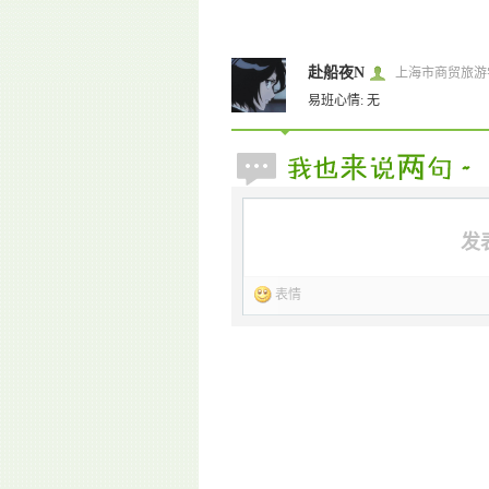
赴船夜N
上海市商贸旅游
易班心情: 无
发
表情