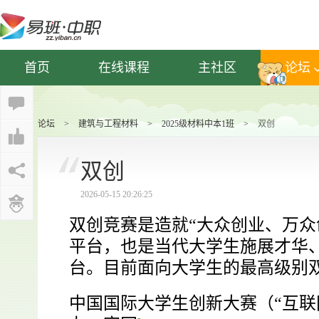
首页
在线课程
主社区
论坛
论坛
>
建筑与工程材料
>
2025级材料中本1班
>
双创
双创
2026-05-15 20:26:25
双创竞赛是造就“大众创业、万众
平台，也是当代大学生施展才华
台。目前面向大学生的最高级别
中国国际大学生创新大赛（“互联